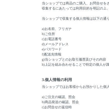
当ショップでは商品のご購入、お問合せを
収集するにあたっては利用目的を明記の上
当ショップで収集する個人情報は以下の通
a)お名前、フリガナ
b)ご住所
c)お電話番号
d)メールアドレス
e)パスワード
f)配送先情報
g)当ショップとのお取引履歴及びその内容
h)上記を組み合わせることで特定の個人が
3.個人情報の利用
当ショップではお客様からお預かりした個
a)ご注文の確認、照会
b)商品発送の確認、照会
c)お問合せの返信時